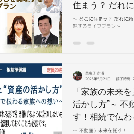
住まう？ だれ
実の暮らしを実
～ どこに住まう？ だれに
現するライフプラン～
ラン～」
美恵子 赤沼
2025年5月21日
読了時間: 
「家族の未来を
活かし方”～ 不
す！相続で伝わ
～」
～ 不動産に未来を託