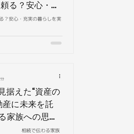
に頼る？安心・充
現するライフプ
頼る？安心・充実の暮らしを実
2分
見据えた“資産の
動産に未来を託
る家族への思い
す！ 相続で伝わる家族