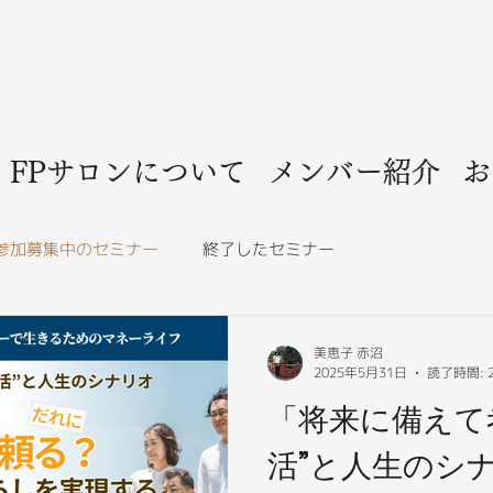
FPサロンについて
メンバー紹介
お
参加募集中のセミナー
終了したセミナー
美恵子 赤沼
2025年5月31日
読了時間: 
「将来に備えて
活”と人生のシ