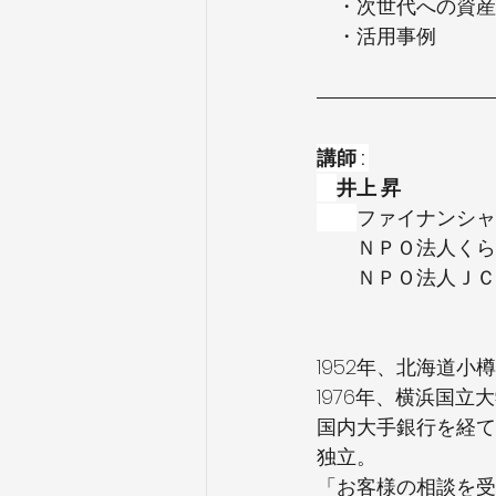
　・次世代への資産
　・活用事例
講師 : 
井上 昇
ファイナンシャ
　　ＮＰＯ法人くら
　　ＮＰＯ法人ＪＣ
1952年、北海道小
1976年、横浜国立
国内大手銀行を経て
独立。
「お客様の相談を受