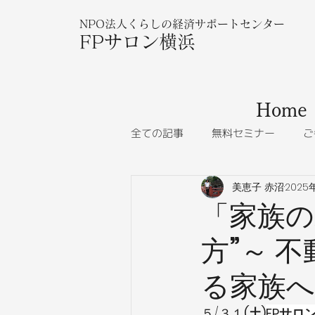
NPO法人くらしの経済サポートセンター
FPサロン横浜
Home
全ての記事
無料セミナー
ご
美恵子 赤沼
2025
「家族の
方”～ 
る家族へ
５/３１
(土)
FPサロ