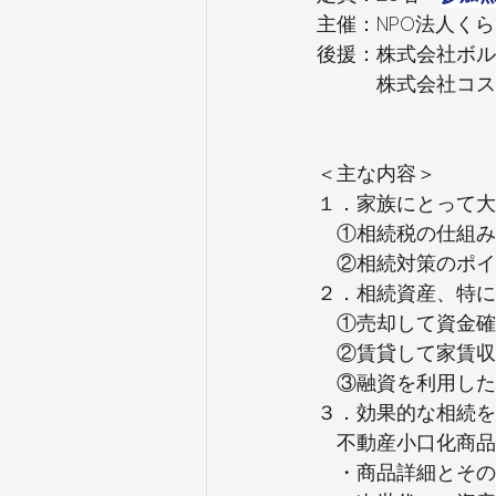
主催：NPO法人くら
後援：株式会社ボル
　　　株式会社コス
＜主な内容＞　　　
１．家族にとって大
　①相続税の仕組み
　②相続対策のポイ
２．相続資産、特に
　①売却して資金確
　②賃貸して家賃収
　③融資を利用した
３．効果的な相続を
　不動産小口化商品
　・商品詳細とその